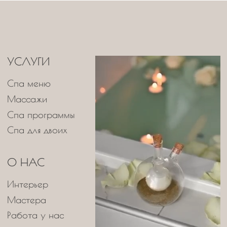
SPATODAY
SPATODAY
®
+7 (343) 226-40-07
+7 (343) 226-40-07
УСЛУГИ
Спа меню
Массажи
Спа программы
Спа для двоих
О НАС
Интерьер
Мастера
Работа у нас
КОНТАКТЫ
SPATODAY@YANDEX.RU
+7 (343) 226-40-07
г. Екатеринбург,