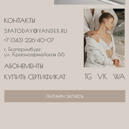
ул. Красноармейская 66
АБОНЕМЕНТЫ
TG
VK
WA
КУПИТЬ СЕРТИФИКАТ
ОНЛАЙН ЗАПИСЬ
SPATODAY
®
+7 (343) 226-40-07
ПОЛНОЕ СПА-МЕНЮ.
СКАЧАЙТЕ ФАЙЛОМ
ИЛИ ЛИСТАЙТЕ НИЖЕ
Ответим на ваши вопросы и
предложим вкусные варианты
В ассортименте — массажи, спа, спа
для двоих, эстетика тела, лицо.